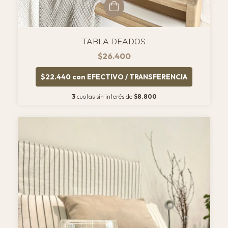
TABLA DEADOS
$26.400
$22.440
con
EFECTIVO / TRANSFERENCIA
3
cuotas sin interés de
$8.800