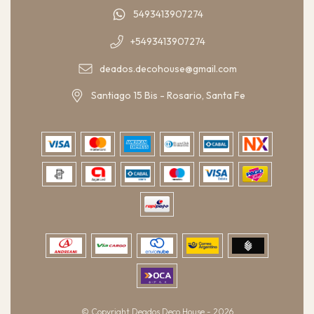
5493413907274
+5493413907274
deados.decohouse@gmail.com
Santiago 15 Bis - Rosario, Santa Fe
© Copyright Deados Deco House - 2026